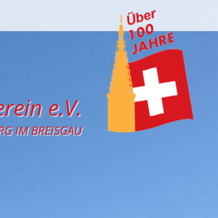
rein e.V.
RG IM BREISGAU